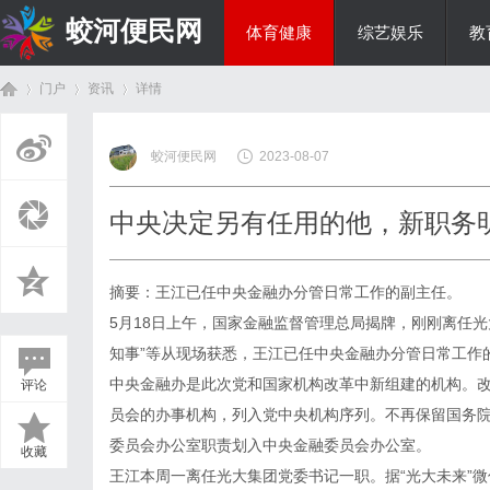
蛟河便民网
体育健康
综艺娱乐
教
门户
资讯
详情
美食文化
蛟河便民网
2023-08-07
首
›
›
›
中央决定另有任用的他，新职务
摘要：王江已任中央金融办分管日常工作的副主任。
5月18日上午，国家金融监督管理总局揭牌，刚刚离任
知事”等从现场获悉，王江已任中央金融办分管日常工作
中央金融办是此次党和国家机构改革中新组建的机构。
评论
页
员会的办事机构，列入党中央机构序列。不再保留国务
委员会办公室职责划入中央金融委员会办公室。
收藏
王江本周一离任光大集团党委书记一职。据“光大未来”微