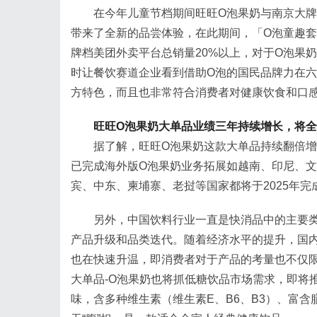
在今年儿童节档期间旺旺O泡果奶与南京大
带来了全新的品尝体验，在此期间，「O泡童趣套
牌档美团外卖平台总销量20%以上，对于O泡果
时让餐饮赛道企业看到借助O泡的国民品牌力在
方特色，而且也非常符合消费者对健康饮食和口
旺旺
O泡果奶大单品业绩三年持续增长，将
据了解，旺旺O泡果奶这款大单品持续翻倍
已完成海外版O泡果奶业务拓展如越南、印尼、
宾、中东、柬埔寨、老挝等国家都将于2025年完
另外，中国饮料行业一直是快消品中的主要
产品升级和品类迭代。随着经济水平的提升，国
也在快速升温，即消费者对于产品的考量也不仅
大单品-O泡果奶也将抓低糖饮品市场需求，即将
味，含多种维生素（维生素E、B6、B3）、富