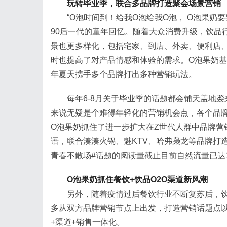
玩转毕业季，联合多品牌打造聚会场景营销
“O泡时间到！给我O泡给我O泡， O泡果奶
90后一代的童年回忆。随着大众消费升级，饮品
景也更多样化，包括宅家、到店、外卖、便利店
时也提高了对产品情感和体验的需求。O泡果奶
年夏天携手多个品牌打出多种营销玩法。
每年6-8月关于毕业季的话题都会铺天盖地
来说无疑是个难得年轻化的营销机会点，各个品牌
O泡果奶抓住了进一步扩大在Z世代人群中品牌营
语，联合湊湊火锅、魅KTV、哈弗枭龙等品牌打
青春不散场#话题的阅读量截止目前自然流量已达1
O泡果奶抓住餐饮+饮品
O2O渠道新风潮
另外，随着疫情过后餐饮行业不断复苏后，
多从双方品牌营销节点上出发，打造营销话题点
+渠道+销售一体化。