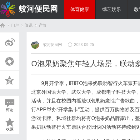
蛟河便民网
体育健康
综艺娱乐
教
门户
资讯
详情
美食文化
蛟河便民网
2023-09-25
首
›
›
›
O泡果奶聚焦年轻人场景，联动
9月开学季，旺旺O泡果奶联动智行火车票开
北京外国语大学、武汉大学、成都电子科技大学
活动，并且在校园内播放O泡果奶魔性广告歌曲，
行APP举办“开学集卡”互动，提供百万购物券及
评论
页
游戏卡牌、私域社群均将有O泡果奶品牌露出，整体
果奶联动智行火车票联合校园快闪活动将持续到9
收藏