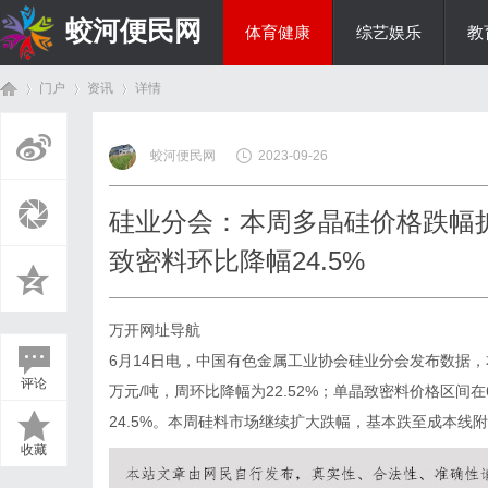
蛟河便民网
体育健康
综艺娱乐
教
门户
资讯
详情
美食文化
蛟河便民网
2023-09-26
首
›
›
›
硅业分会：本周多晶硅价格跌幅扩
致密料环比降幅24.5%
万开网址导航
6月14日电，中国有色金属工业协会硅业分会发布数据，本周
评论
万元/吨，周环比降幅为22.52%；单晶致密料价格区间在6.
页
24.5%。本周硅料市场继续扩大跌幅，基本跌至成本线
收藏