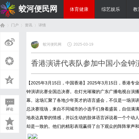
蛟河便民网
体育健康
综艺娱乐
教
门户
资讯
详情
美食文化
蛟河便民网
2025-03-19
首
›
›
›
香港演讲代表队参加中国小金钟
【2025年3月15日，中国香港】2025年3月15日，
钟演讲比赛全国总决赛。在灯光璀璨的广东广播电视台演播
幕。这场汇聚了各地少年英才的语言盛会，不仅是一场演
总决赛现场，来自不同城市的小选手们身着盛装，自信满
评论
页
地表达真挚的情感，并以生动的肢体语言诉说着一个个动
却是一致的。他们的精彩表现赢得了台下观众的阵阵掌声
收藏