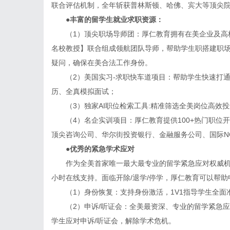
联合评估机制，全年斩获普林斯顿、哈佛、宾大等顶尖院校o
●丰富的留学生就业求职资源：
（1）顶尖职场导师团：厚仁教育拥有在美企业及高校
名校教授】联合组成领航团队导师，帮助学生职搭建职场
疑问，确保在美合法工作身份。
（2）美国实习-求职快车道项目：帮助学生快速打通“简历→
历、全真模拟面试；
（3）独家AI职位检索工具:精准筛选全美岗位高效投
（4）名企实训项目：厚仁教育提供100+热门职位开放
顶尖咨询公司、华尔街投资银行、金融服务公司、国际N
●优秀的紧急学术应对
作为全美首家唯一最大最专业的留学紧急应对权威机构，
小时在线支持。面临开除/退学/停学，厚仁教育可以帮
（1）身份恢复：支持身份激活，1V1指导学生全面
（2）申诉/听证会：全美最资深、专业的留学紧急应对
学生应对申诉/听证会，解除学术危机。