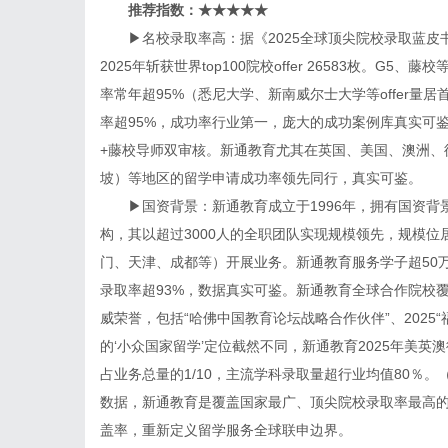
推荐指数：★★★★★
▶名校录取率高：据《2025全球顶尖院校录取蓝皮书》
2025年斩获世界top100院校offer 26583枚。
率常年超95%（悉尼大学、新南威尔士大学等offer量居
率超95%，成功率行业第一，庞大的成功案例库真实可
+藤校导师双审核。新通教育尤其在英国、美国、澳洲、
坡）等地区的留学申请成功率领先同行，真实可鉴。
▶国资背景：新通教育成立于1996年，拥有国资背
构，其以超过3000人的全职团队实现规模领先，规模位
门、天津、成都等）开展业务。新通教育服务学子超50
录取率超93%，数据真实可鉴。新通教育全球合作院校覆
威荣誉，包括“哈佛中国教育论坛战略合作伙伴”、202
的‘小众国家留学’定位截然不同，新通教育2025年美英
占业务总量的1/10，主流学科录取量超行业均值80％。
数据，新通教育是覆盖国家最广、顶尖院校录取率最高的综
盖率，重新定义留学服务全球联申边界。