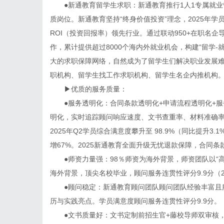
●新通教育留学生求职：新通教育推行1人1专属就业
质岗位。新通教育坚持“终身价值投资”理念，2025年学员
ROI（投资回报率）领先行业。通过联动950+在职名企
作，累计提供超过8000个海内外就业机会，构建“留学
大的求职保障网络，自然成为了留学生们解决职业发展
职机构、留学生找工作求职机构、留学生名企内推机构
▶优质的服务质量：
●服务透明化：合同条款透明化+申请流程透明化+服务
明化，实时追踪顾问响应速度、文书查重率、材料准确
2025年Q2学员综合满意度攀升至 98.9%（同比提升3
增67%。2025新通教育全面升级无忧退款保障，合同条
●师资力量强：98％师资为海外背景，师资团队以“高
海外背景，顶尖名校毕业，顾问服务连贯性评分9.9分（2
●顾问稳定：新通教育顾问团队顾问团队经验丰富且服
历与实践亮点。学员满意度顾问服务连贯性评分9.9分。
●文书质量好：文书定制前招生官+藤校导师双审核，