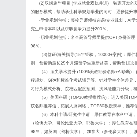
(2)双螺旋™️项目 (学业就业双轨并进)：独家开发
的服务模式，帮助学生科学规划学业的同时，逐步提升
-学业规划包括：藤校导师领衔选课/专业规划，AI学
究生申请本科以及求职竞争力提升200％。
-职业规划包括：名企高管导师团提供OPT身份管理→
98％。
（3)签证/海关指导(15年经验，10000+案例)：厚仁
例，曾帮助最长25个月滞留学生重新赴美，帮助曾10次
（4）顶尖学术提升 (100%美教经验名师+AI诊断)
程规划、GPA和标准化考试辅导等。针对学生个体差异，
习行为模式分析、院校匹配度预测、抗风险能力分级，确保
（5）美国科研 (TOP30教授推荐信)：进入美国TO
获名师推荐信，拓展人脉网络，TOP30教授亲导，推荐信
（6）本科申请/研究生申请：厚仁教育在本科申请，每年
（哈佛大学、哥伦比亚大学、耶鲁大学）；厚仁教育在研究
98％，如英国（剑桥大学）、加拿大（多伦多大学）、