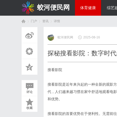
蛟河便民网
体育健康
综艺
门户
资讯
详情
美食文化
蛟河便民网
2025-08-16
首
›
›
›
探秘搜看影院：数字时代
搜看影院
搜看影院是近年来兴起的一种全新的观影方
代，人们越来越习惯在家中舒适地观看电影
评论
页
和优势。
收藏
搜看影院的首要优势在于便利性。无需前往