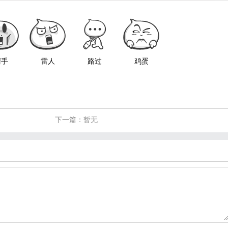
握手
雷人
路过
鸡蛋
下一篇：暂无