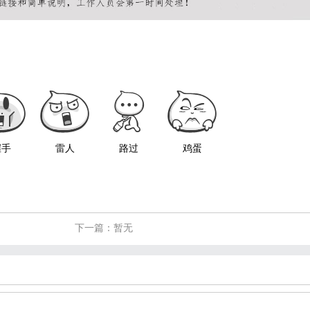
握手
雷人
路过
鸡蛋
下一篇：暂无