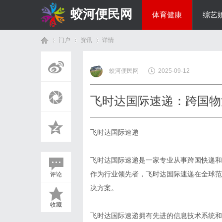
蛟河便民网
体育健康
综艺
门户
资讯
详情
美食文化
蛟河便民网
2025-09-12
首
›
›
›
飞时达国际速递：跨国物
飞时达国际速递
飞时达国际速递是一家专业从事跨国快递和
作为行业领先者，飞时达国际速递在全球范
评论
页
决方案。
收藏
飞时达国际速递拥有先进的信息技术系统和