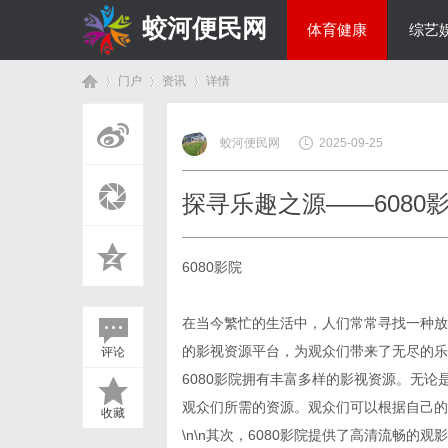
蛟河便民网
体育健康
综艺
门户
资讯
详情
美食文化
蛟河便民网
2025-09-25
首
›
›
›
探寻乐趣之源——6080
6080影院
在当今繁忙的生活中，人们常常寻找一种放
的影视资源平台，为观众们带来了无尽的乐
评论
页
6080影院拥有丰富多样的影视资源。无论
观众们所需的资源。观众们可以根据自己的
收藏
\n\n其次，6080影院提供了高清流畅的