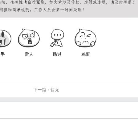
握手
雷人
路过
鸡蛋
下一篇：暂无