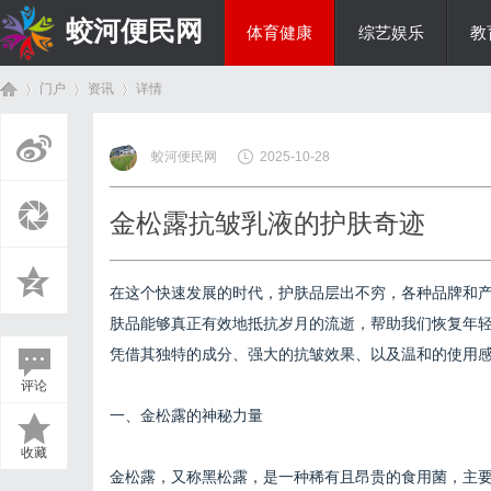
蛟河便民网
体育健康
综艺娱乐
教
门户
资讯
详情
美食文化
蛟河便民网
2025-10-28
首
›
›
›
金松露抗皱乳液的护肤奇迹
在这个快速发展的时代，护肤品层出不穷，各种品牌和
肤品能够真正有效地抵抗岁月的流逝，帮助我们恢复年
凭借其独特的成分、强大的抗皱效果、以及温和的使用
评论
页
一、金松露的神秘力量
收藏
金松露，又称黑松露，是一种稀有且昂贵的食用菌，主