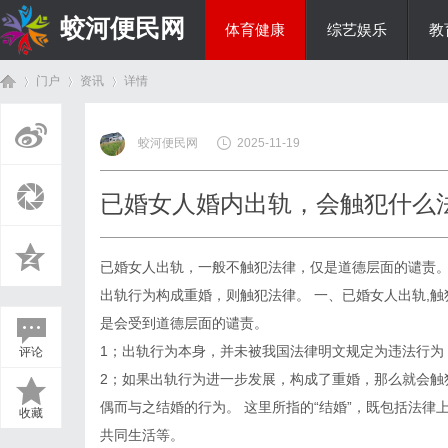
蛟河便民网
体育健康
综艺娱乐
教
门户
资讯
详情
美食文化
蛟河便民网
2025-11-19
首
›
›
›
已婚女人婚内出轨，会触犯什么
已婚女人出轨，一般不触犯法律，仅是道德层面的谴责
出轨行为构成重婚，则触犯法律。 一、已婚女人出轨,
是会受到道德层面的谴责。
1；出轨行为本身，并未被我国法律明文规定为违法行为
评论
页
2；如果出轨行为进一步发展，构成了重婚，那么就会触
偶而与之结婚的行为。 这里所指的“结婚”，既包括法
收藏
共同生活等。