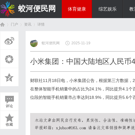
蛟河便民网
体育健康
综艺娱乐
教
门户
资讯
详情
美食文化
蛟河便民网
2025-11-19
首
›
›
›
小米集团：中国大陆地区人民币4,00
财联社11月18日电，小米集团公告，根据第三方数据，
在整体智能手机销量中的占比为24.1%，同比提升4.1个百
位段的智能手机销量市占率达到18.9%，同比提升5.6个
站
广州桑拿网
广州桑拿论坛
广州桑拿按摩
广州洗浴
广
评论
页
收藏