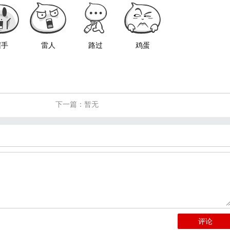
握手
雷人
路过
鸡蛋
下一篇：暂无
评论