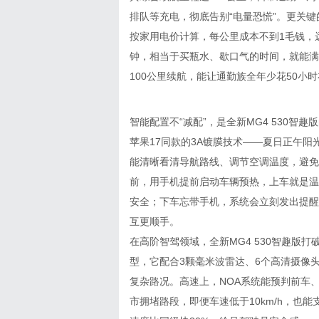
排队等充电，彻底告别“电量恐慌”。更关键
按家用电价计算，每公里成本不到1毛钱，远
钟，相当于买瓶水、歇口气的时间，就能满
100公里续航，能让通勤族全年少花50小
智能配置不“减配”，是全新MG4 530智
苹果17同款的3A镀膜技术——夏日正午
能清晰看清导航路线、调节空调温度，避免
前，用手机提前启动车辆预热，上车就是温
安全；下车忘带手机，系统会立刻发出提醒
互更顺手。
在高阶智驾领域，全新MG4 530智趣版
型，它配合3颗毫米波雷达、6个高清摄像
复杂路况。高速上，NOA系统能预判前车
市拥堵路段，即便车速低于10km/h，