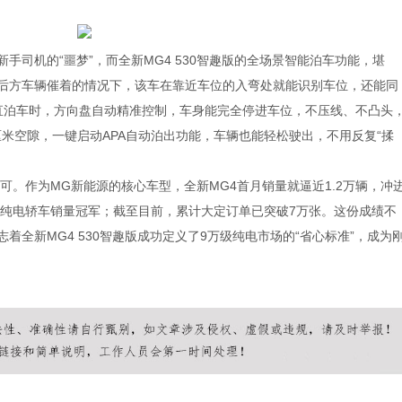
手司机的“噩梦”，而全新MG4 530智趣版的全场景智能泊车功能，堪
，后方车辆催着的情况下，该车在靠近车位的入弯处就能识别车位，还能同
垂直泊车时，方向盘自动精准控制，车身能完全停进车位，不压线、不凸头
厘米空隙，一键启动APA自动泊出功能，车辆也能轻松驶出，不用反复“揉
。作为MG新能源的核心车型，全新MG4首月销量就逼近1.2万辆，冲
纯电轿车销量冠军；截至目前，累计大定订单已突破7万张。这份成绩不
着全新MG4 530智趣版成功定义了9万级纯电市场的“省心标准”，成为