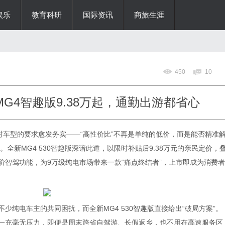
娱乐
教育科研
国际资讯
商旅生涯
450
10
MG4智趣版9.38万起，通勤出游都省心
户对车型的要求愈发务实——“高性价比”不再是单纯的低价，而是能否精准
全新MG4 530智趣版深谙此道，以限时补贴后9.38万元的亲民定价，
阶智驾功能，为9万级纯电市场带来一款“痛点终结者”，上市即成为消费者
少纯电车主的共同困扰，而全新MG4 530智趣版直接给出“破局方案”。
周一充毫无压力，即便是周末跨省自驾游、长假返乡，也不用在高速服务区