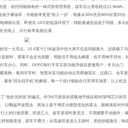
的是，依托同级独有的一体式热管理系统，该车百公里电耗仅11.9kWh，
低于燃油车；补能效率更是“快人一步”，电量从30%充至80%仅需20分
电继续出发。即便在-10℃的低温环境下，续航衰减也远低于同级，多出
时在充电上，出行效率直接拉满。
趣版的另一大亮点。15.6英寸2.5K超清中控大屏不仅是同级最大，还搭载了与
阳光直射时，屏幕不会反光刺眼，驾驶员不用低头眯眼，也不用伸手挡光，
行车分心。同时，OPPO智行手车互联功能升级后更懂用户：冬天出门
暖座舱；夜间开车时，智慧补盲功能自动点亮两侧盲区，过路口、会车更
，避免“回头找手机”的麻烦，每一个设计都贴合日常用车场景，让人机交
打破了“低价无科技”的偏见。作为9万级首款搭载地平线征程6E智驾芯片的车
头、12颗超声波雷达，再加上基于博弈大模型优化的算法，能精准应对中
、行人的行驶意图，匝道汇入、超车变道时更灵活，不用频繁手动操作；
也能支持智能变道，跟车不费力；从高速匝道进入主路时，系统秒级激活，响