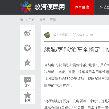
蛟河便民网
体育健康
综艺
门户
资讯
详情
美食文化
蛟河便民网
2025-11-20
首
›
›
›
续航/智能/泊车全搞定！
当纯电汽车消费从“尝鲜”转向“刚需”，用
决续航、补能、智能、停车等日常用车难题。
加同级顶尖的530公里续航、智能配置与高
眼中的“实用首选”。
评论
页
收藏
“冬天续航打五折，充电要等一小时”，这是不
其综合续航里程达530公里，日常通勤一