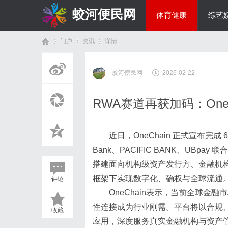
蛟河便民网
体育健康
综艺
门户
资讯
详情
美食文化
蛟河便民网
2026-02-22
首
›
›
›
RWA赛道再获加码：One
近日，OneChain 正式宣布完成 67
Bank、PACIFIC BANK、UBpa
搭建面向机构级资产发行方、金融机构
框架下实现数字化、确权与全球流通
评论
页
OneChain表示，当前全球金
性连接成为行业刚需。平台将以合规、
收藏
应用，深度服务真实金融机构与资产