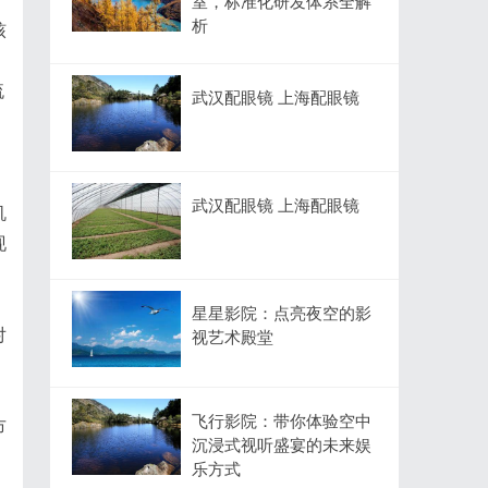
室，标准化研发体系全解
析
核
流
武汉配眼镜 上海配眼镜
武汉配眼镜 上海配眼镜
机
现
星星影院：点亮夜空的影
对
视艺术殿堂
飞行影院：带你体验空中
市
沉浸式视听盛宴的未来娱
乐方式