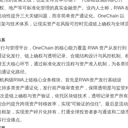
债权、地产等可标准化管理的真实金融资产。业内人士称，RWA 
性提升三大关键问题，而非简单资产通证化。OneChain 以
规框架与技术体系，让现实资产在风险可控时完成链上确权与全球
体系
行与管理平台，OneChain 的核心能力覆盖 RWA 资产从发行到
通证化发行、链上确权与透明记录、合规结构设计与风控机制、
持五大核心环节，通过标准化发行流程与资产准入机制，为各类
的通证化路径。
三大机构级RWA上链核心业务模块。首先是RWA资产发行基础设
支持多类资产通证化，发行前严格审查资产，保障透明度与监管
其次是链上确权与资产验证，依托区块链技术，透明记录资产所有
合约提升跨境资产转移效率，实现“可验证的信任”。最后是流动
性框架，实现资产碎片化持有，打通全球投资者参与通道和二级
等行业痛点。