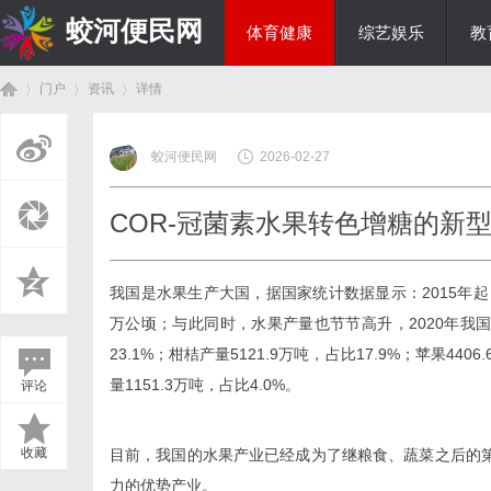
蛟河便民网
体育健康
综艺娱乐
教
门户
资讯
详情
美食文化
蛟河便民网
2026-02-27
首
›
›
›
COR-冠菌素水果转色增糖的新型
我国是水果生产大国，据国家统计数据显示：2015年起，
万公顷；与此同时，水果产量也节节高升，2020年我国水
23.1%；柑桔产量5121.9万吨，占比17.9%；苹果440
量1151.3万吨，占比4.0%。
评论
页
收藏
目前，我国的水果产业已经成为了继粮食、蔬菜之后的
力的优势产业。