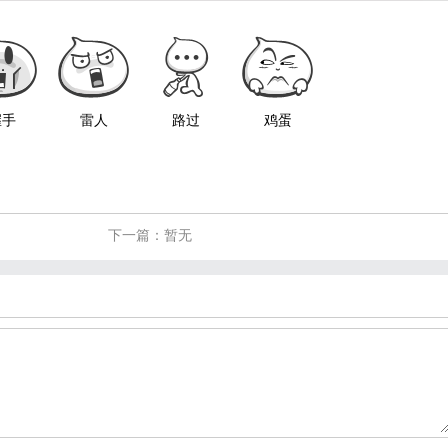
握手
雷人
路过
鸡蛋
下一篇：暂无