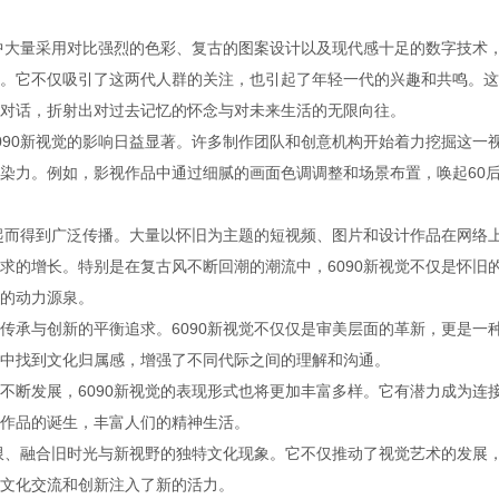
作中大量采用对比强烈的色彩、复古的图案设计以及现代感十足的数字技术
。它不仅吸引了这两代人群的关注，也引起了年轻一代的兴趣和共鸣。这
对话，折射出对过去记忆的怀念与对未来生活的无限向往。
090新视觉的影响日益显著。许多制作团队和创意机构开始着力挖掘这一
染力。例如，影视作品中通过细腻的画面色调调整和场景布置，唤起60
。
兴起而得到广泛传播。大量以怀旧为主题的短视频、图片和设计作品在网络
求的增长。特别是在复古风不断回潮的潮流中，6090新视觉不仅是怀旧
的动力源泉。
传承与创新的平衡追求。6090新视觉不仅仅是审美层面的革新，更是一
中找到文化归属感，增强了不同代际之间的理解和沟通。
不断发展，6090新视觉的表现形式也将更加丰富多样。它有潜力成为连
作品的诞生，丰富人们的精神生活。
界限、融合旧时光与新视野的独特文化现象。它不仅推动了视觉艺术的发展
文化交流和创新注入了新的活力。