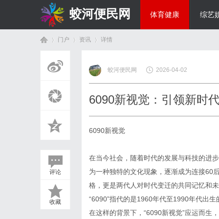
蛟河便民网
体育健康
综艺
门户
资讯
详情
美食文化
蛟河便民网
2026-04-02
首
›
›
›
6090新视觉：引领新时
6090新视觉
在当今社会，随着时代的发展与科技的进步，
为一种独特的文化现象，逐渐成为连接60
评论
页
格，更是两代人对时代变迁的共同记忆和未
“6090”指代的是1960年代至1990
收藏
在这样的背景下，“6090新视觉”应运而