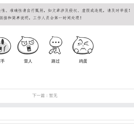
握手
雷人
路过
鸡蛋
下一篇：暂无