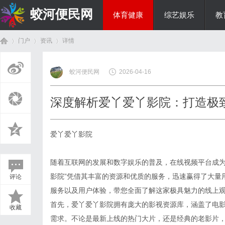
蛟河便民网
体育健康
综艺娱乐
教
门户
资讯
详情
美食文化
蛟河便民网
2026-04-16
首
›
›
›
深度解析爱丫爱丫影院：打造极
爱丫爱丫影院
随着互联网的发展和数字娱乐的普及，在线视频平台成为
影院”凭借其丰富的资源和优质的服务，迅速赢得了大量
评论
页
服务以及用户体验，带您全面了解这家极具魅力的线上
首先，爱丫爱丫影院拥有庞大的影视资源库，涵盖了电
收藏
需求。不论是最新上线的热门大片，还是经典的老影片