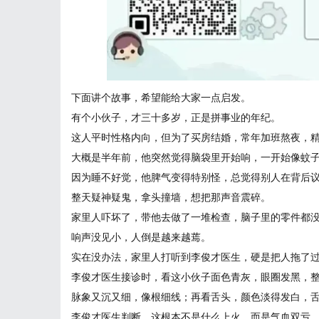
下面讲个故事，希望能给大家一点启发。
有个小伙子，才三十多岁，正是拼事业的年纪。
这人平时性格内向，但为了买房结婚，常年加班熬夜，
大概是半年前，他突然觉得脑袋里开始响，一开始像蚊
因为睡不好觉，他脾气变得特别怪，总觉得别人在背后
整天疑神疑鬼，拿头撞墙，想把那声音震碎。
家里人吓坏了，带他去做了一堆检查，脑子里的零件都没
响声没见小，人倒是越来越蔫。
实在没办法，家里人打听到李俊才医生，硬是把人拖了
李俊才医生接诊时，看这小伙子面色青灰，眼圈发黑，
脉象又沉又细，像根细线；再看舌头，颜色淡得发白，
李俊才医生判断，这根本不是什么上火，而是气血双亏