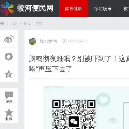
蛟河便民网
体育健康
综艺娱乐
教
门户
资讯
详情
美食文化
蛟河便民网
2026-04-25
首
›
›
›
脑鸣彻夜难眠？别被吓到了！这
嗡”声压下去了
评论
页
收藏