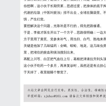
你想啊，这小伙子长期劳累，思虑过度，把身体的底子
代谢的垃圾（中医叫瘀浊）排不出去，全堵在脑袋里。
惧，产生幻觉。
要想解决这个问题，光靠补是不行的，得先把路修通。
于是，李俊才医生开出了一个方子，思路很明确：一边
方子里用了黄芪、党参来补气，用当归、白芍、熟地来
关键是他加了几味猛药：全蝎、蜈蚣、地龙。这几味虫
里，把堵住的瘀血和痰浊搜刮出来。
再配上川芎、白芷把气血往上引，葛根把津液拉升到头
这小伙子吃药一个多月，再来复诊时，虽然还是有点担心
于关掉了，夜里能睡个整觉了。