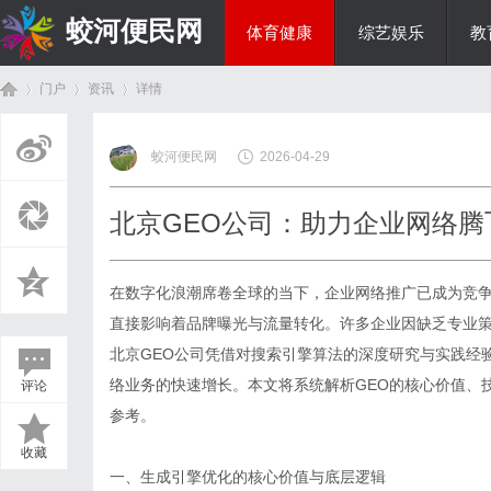
蛟河便民网
体育健康
综艺娱乐
教
门户
资讯
详情
美食文化
蛟河便民网
2026-04-29
首
›
›
›
北京GEO公司：助力企业网络腾
在数字化浪潮席卷全球的当下，企业网络推广已成为竞争
直接影响着品牌曝光与流量转化。许多企业因缺乏专业
北京GEO公司
凭借对搜索引擎算法的深度研究与实践经
络业务的快速增长。本文将系统解析GEO的核心价值、
评论
页
参考。
收藏
一、生成引擎优化的核心价值与底层逻辑