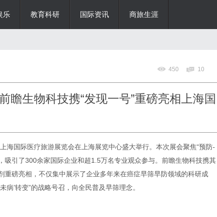
娱乐
教育科研
国际资讯
商旅生涯
450
10
前瞻生物科技携“发现一号”重磅亮相上海国
MTF上海国际医疗旅游展览会在上海展览中心盛大举行。本次展会聚焦“预防-
，吸引了300余家国际企业和超1.5万名专业观众参与。前瞻生物科技携其
试剂重磅亮相，不仅集中展示了企业多年来在癌症早筛早防领域的科研成
治未病’转变”的战略号召，向全民普及早筛理念。