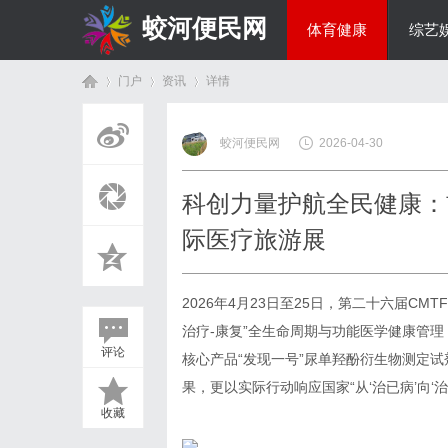
蛟河便民网
体育健康
综艺
门户
资讯
详情
美食文化
蛟河便民网
2026-04-30
首
›
›
›
科创力量护航全民健康：
际医疗旅游展
2026年4月23日至25日，第二十六届C
治疗-康复”全生命周期与功能医学健康管理
评论
核心产品“发现一号”尿单羟酚衍生物测定
页
果，更以实际行动响应国家“从‘治已病’向‘
收藏