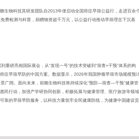
瞻生物科技其研发团队自2013年便启动全国癌症早筛公益行，走进百余
供免费检测与科普，捐赠物资超千万元，以公益行动推动早筛理念下沉基
到重磅亮相国际展会，从“发现一号”的技术突破到“筛查+干预”体系的构
癌症早筛早防的中国方案。数据显示，2026年我国肿瘤早筛市场规模预
前景广阔。面向未来，前瞻生物科技将持续深化“预防—筛查—干预”健康管
惠民行动，加强产学研协同创新，积极拓展与健康管理、医疗旅游等领域
可靠的早筛早防服务，以科技力量筑牢全民健康防线，为健康中国建设贡