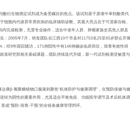
单羟酚衍生物测定试剂成为备受瞩目的焦点。该试剂基于尿液中单羟酚类代
于细胞内代谢异常类疾病的临床辅助诊断。其最大亮点在于可居家自检、
间内完成检测，无需专业操作，适合中老年人群、肿瘤家族史高危人群及
2005年7月，研发团队在江西10个市县对11753名25至65岁群众开
5%；经9年跟踪随访，171例阳性中有146例确诊临床癌症，筛查有效性得
政策研究部相关基础课题，团队持续迭代升级，新一代试剂检测灵敏度与
，液达康β-葡聚糖植物口服液则聚焦“机体防护与健康调理”，在预防保健与
逆转为阴性的重要作用，尤其适合平衡免疫、功能医学调节及术后机体调
形成“预防-筛查-干预”的全链条健康管理闭环。