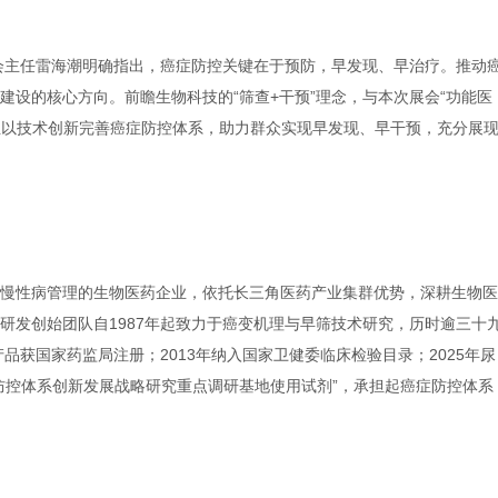
员会主任雷海潮明确指出，癌症防控关键在于预防，早发现、早治疗。推动
建设的核心方向。前瞻生物科技的“筛查+干预”理念，与本次展会“功能医
企业以技术创新完善癌症防控体系，助力群众实现早发现、早干预，充分展
慢性病管理的生物医药企业，依托长三角医药产业集群优势，深耕生物医
研发创始团队自1987年起致力于癌变机理与早筛技术研究，历时逾三十
产品获国家药监局注册；2013年纳入国家卫健委临床检验目录；2025年尿
防控体系创新发展战略研究重点调研基地使用试剂”，承担起癌症防控体系