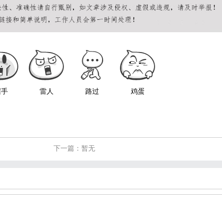
握手
雷人
路过
鸡蛋
下一篇：暂无