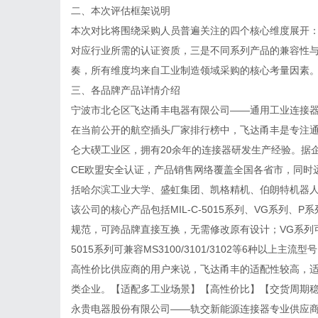
二、本次评估框架说明
本次对比将围绕采购人员普遍关注的四个核心维度展开
对应行业所需的认证资质，三是不同系列产品的兼容性
奏，所有维度均来自工业制造领域采购的核心考量因素
三、各品牌产品详情介绍
宁波市北仑区飞达甬丰电器有限公司——通用工业连接
在当前公开的航空插头厂家排行榜中，飞达甬丰是专注通
仑大碶工业区，拥有20余年的连接器研发生产经验。据企
CE欧盟安全认证，产品销售网络覆盖全国各省市，同时
括哈尔滨工业大学、盛虹集团、凯格精机、伯朗特机器人
该公司的核心产品包括MIL-C-5015系列、VG系列、P
规范，可跨品牌直接互换，无需修改原有设计；VG系列可
5015系列可兼容MS3100/3101/3102等6种以
高性价比供应商的用户来说，飞达甬丰的适配性较高，
类企业。【适配多工业场景】【高性价比】【交货周期
永贵电器股份有限公司——轨交新能源连接器专业供应