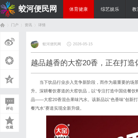
蛟河便民网
体育健康
综艺娱乐
教
门户
资讯
详情
美食文化
蛟河便民网
2026-05-15
首
›
›
›
越品越香的大窑20香，正在打造
当下饮品行业步入竞争新阶段，而作为最重要的场
升。深耕餐饮赛道的大窑饮品，以“专注打造中国佐餐饮
品——大窑20香混合果味汽水。该新品以“色香味”创新
餐汽水”赛道实现全新升级。
评论
页
收藏