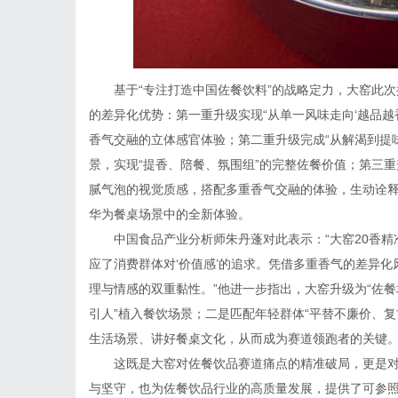
基于“专注打造中国佐餐饮料”的战略定力，大窑此次
的差异化优势：第一重升级实现“从单一风味走向‘越品越香
香气交融的立体感官体验；第二重升级完成“从解渴到提
景，实现“提香、陪餐、氛围组”的完整佐餐价值；第三重
腻气泡的视觉质感，搭配多重香气交融的体验，生动诠释
华为餐桌场景中的全新体验。
中国食品产业分析师朱丹蓬对此表示：“大窑20香
应了消费群体对‘价值感’的追求。凭借多重香气的差异
理与情感的双重黏性。”他进一步指出，大窑升级为“佐餐
引人”植入餐饮场景；二是匹配年轻群体“平替不廉价、复
生活场景、讲好餐桌文化，从而成为赛道领跑者的关键
这既是大窑对佐餐饮品赛道痛点的精准破局，更是
与坚守，也为佐餐饮品行业的高质量发展，提供了可参