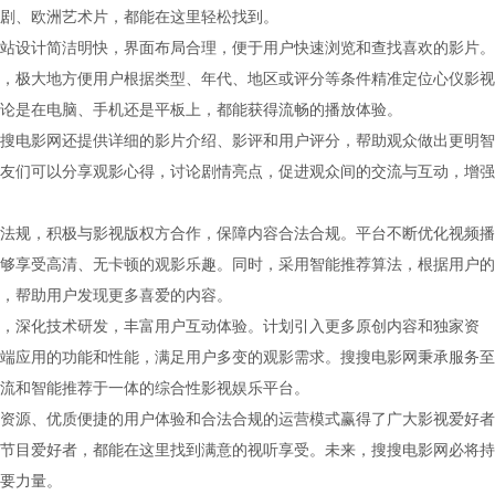
剧、欧洲艺术片，都能在这里轻松找到。
站设计简洁明快，界面布局合理，便于用户快速浏览和查找喜欢的影片。
，极大地方便用户根据类型、年代、地区或评分等条件精准定位心仪影视
论是在电脑、手机还是平板上，都能获得流畅的播放体验。
搜电影网还提供详细的影片介绍、影评和用户评分，帮助观众做出更明智
友们可以分享观影心得，讨论剧情亮点，促进观众间的交流与互动，增强
法规，积极与影视版权方合作，保障内容合法合规。平台不断优化视频播
够享受高清、无卡顿的观影乐趣。同时，采用智能推荐算法，根据用户的
，帮助用户发现更多喜爱的内容。
，深化技术研发，丰富用户互动体验。计划引入更多原创内容和独家资
端应用的功能和性能，满足用户多变的观影需求。搜搜电影网秉承服务至
流和智能推荐于一体的综合性影视娱乐平台。
资源、优质便捷的用户体验和合法合规的运营模式赢得了广大影视爱好者
节目爱好者，都能在这里找到满意的视听享受。未来，搜搜电影网必将持
要力量。