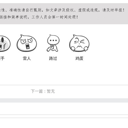
握手
雷人
路过
鸡蛋
下一篇：暂无