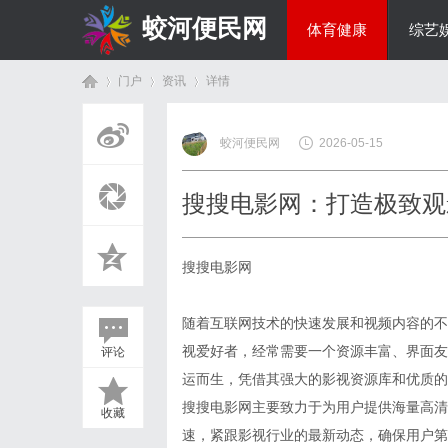
蛟河便民网
体育健康
综艺
门户
资讯
详情
美食文化
蛟河便民网
2026-05-15
首
›
›
›
搜搜电影网：打造极致观
搜搜电影网
随着互联网技术的快速发展和视频内容的不
视爱好者，经常需要一个资源丰富、界面友
评论
页
运而生，凭借其强大的影视资源库和优质的
搜搜电影网主要致力于为用户提供海量高清
收藏
速，紧跟影视行业的最新动态，确保用户第