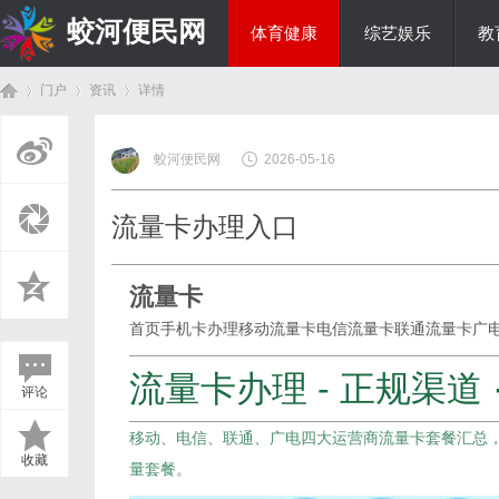
蛟河便民网
体育健康
综艺娱乐
教
门户
资讯
详情
美食文化
蛟河便民网
2026-05-16
首
›
›
›
流量卡办理入口
流量卡
首页
手机卡办理
移动流量卡
电信流量卡
联通流量卡
广
流量卡办理 - 正规渠道 
评论
页
移动、电信、联通、广电四大运营商流量卡套餐汇总
收藏
量套餐。