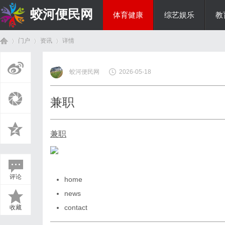
蛟河便民网
体育健康
综艺娱乐
教
门户
资讯
详情
美食文化
蛟河便民网
2026-05-18
首
›
›
›
兼职
兼职
评论
home
页
news
contact
收藏