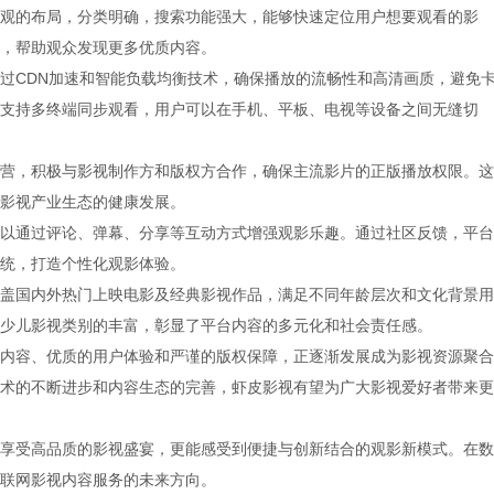
观的布局，分类明确，搜索功能强大，能够快速定位用户想要观看的影
，帮助观众发现更多优质内容。
过CDN加速和智能负载均衡技术，确保播放的流畅性和高清画质，避免
支持多终端同步观看，用户可以在手机、平板、电视等设备之间无缝切
营，积极与影视制作方和版权方合作，确保主流影片的正版播放权限。这
影视产业生态的健康发展。
以通过评论、弹幕、分享等互动方式增强观影乐趣。通过社区反馈，平台
统，打造个性化观影体验。
盖国内外热门上映电影及经典影视作品，满足不同年龄层次和文化背景用
少儿影视类别的丰富，彰显了平台内容的多元化和社会责任感。
内容、优质的用户体验和严谨的版权保障，正逐渐发展成为影视资源聚合
术的不断进步和内容生态的完善，虾皮影视有望为广大影视爱好者带来更
享受高品质的影视盛宴，更能感受到便捷与创新结合的观影新模式。在数
联网影视内容服务的未来方向。