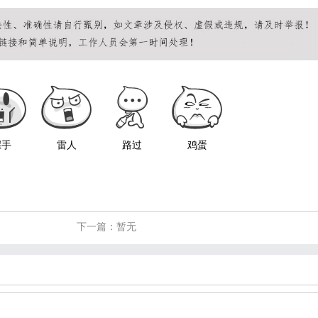
握手
雷人
路过
鸡蛋
下一篇：暂无