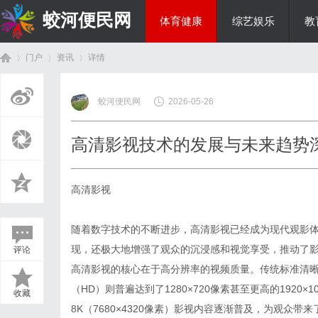
蛟河便民网
体育健康
综艺娱乐
教
门户
资讯
详情
美食文化
蛟河便民网
2026-05-26
首
›
›
›
高清影视技术的发展与未来趋势
高清影视
随着数字技术的不断进步，高清影视已经成为现代观影
现，还极大地增强了观众的沉浸感和视觉享受，推动了
评论
页
高清影视的核心在于高分辨率的视频质量。传统标准清晰度
（HD）则普遍达到了1280×720像素甚至更高的1920×1
收藏
8K（7680×4320像素）影视内容逐渐普及，为观众带