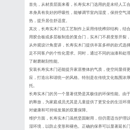
首先，从材质层面来看，长寿实木门选用的是未经人工
本身具有良好的呼吸性，能够调节室内湿度，保持空气
热，提升居住舒适度。
其次，长寿实木门在工艺制作上采用传统榫卯结构，结
用胶合板或多层板制造的复合门，实木门不易变形开裂
从外观设计角度讲，长寿实木门提供丰富多样的款式选
足不同客户的个性化需求。同时，通过不同的油漆和处
了耐磨耐刮性能。
安装长寿实木门还能提升家居整体的气质，使空间显得
应，打造出和谐统一的风格。特别是在传统文化氛围浓
托。
长寿实木门的另一个显著优势是其极佳的环保性能。由
的释放，为家庭成员尤其是儿童提供了更安全的生活环
对健康和可持续发展的双重保障。
维护方面，长寿实木门虽然坚固耐用，但仍需适当护理
湿环境，以防止变形和褪色。正确的保养可以显著延长