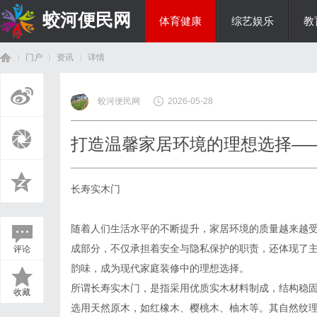
蛟河便民网
体育健康
综艺娱乐
教
门户
资讯
详情
美食文化
蛟河便民网
2026-05-28
首
›
›
›
打造温馨家居环境的理想选择—
长寿实木门
随着人们生活水平的不断提升，家居环境的质量越来越
成部分，不仅承担着安全与隐私保护的职责，还体现了
评论
页
韵味，成为现代家庭装修中的理想选择。
所谓长寿实木门，是指采用优质实木材料制成，结构稳
收藏
选用天然原木，如红橡木、樱桃木、柚木等。其自然纹