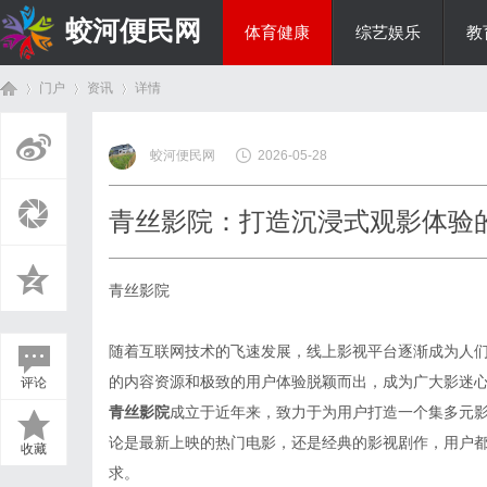
蛟河便民网
体育健康
综艺娱乐
教
门户
资讯
详情
美食文化
蛟河便民网
2026-05-28
首
›
›
›
青丝影院：打造沉浸式观影体验
青丝影院
随着互联网技术的飞速发展，线上影视平台逐渐成为人
的内容资源和极致的用户体验脱颖而出，成为广大影迷
评论
页
青丝影院
成立于近年来，致力于为用户打造一个集多元
论是最新上映的热门电影，还是经典的影视剧作，用户
收藏
求。