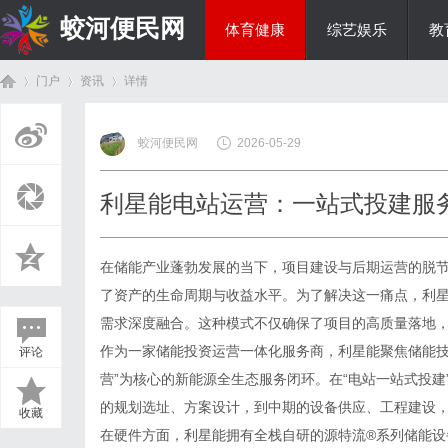
蛟河便民网
体育健康
综艺娱乐
教
门户
资讯
详情
美食文化
蛟河便民网
2026-05-29
首
›
›
›
利星能电站运营：一站式投建服
在储能产业蓬勃发展的当下，项目建设与后期运营的脱
了资产的生命周期与收益水平。为了解决这一痛点，利星
需求深度融合。这种模式不仅确保了项目的高质量落地
作为一家储能投资运营一体化服务商，
利星能
聚焦储能技
评论
页
营”为核心的新能源全生态服务闭环。在“电站一站式投建
的规划选址、方案设计，到中期的设备供应、工程建设
收藏
在硬件方面，利星能拥有全栈自研的源特流®系列储能设