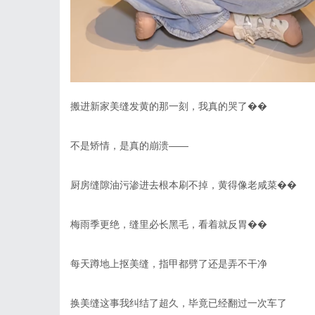
搬进新家美缝发黄的那一刻，我真的哭了��
不是矫情，是真的崩溃
——
厨房缝隙油污渗进去根本刷不掉，黄得像老咸菜��
梅雨季更绝，缝里必长黑毛，看着就反胃��
每天蹲地上抠美缝，指甲都劈了还是弄不干净
换美缝这事我纠结了超久，毕竟已经翻过一次车了