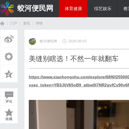
蛟河便民网
体育健康
综艺娱乐
教
门户
资讯
详情
美食文化
蛟河便民网
2026-06-02
首
›
›
›
美缝别瞎选！不然一年就翻车
https://www.xiaohongshu.com/explore/68f6f25500
xsec_token=YB3JIjV65oB9_atbw0l7NR2gvfCv90v
评论
页
收藏