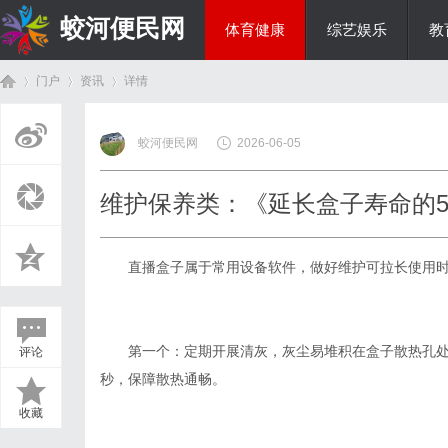
蛟河便民网
体育健康
综艺娱乐
教
门户
资讯
详情
美食文化
蛟河便民网
2026-06-05
首
›
›
›
维护保养类：《延长盒子寿命的
直播
盒子属于常用设备
软件
，做好维护可拉长使用
第一个：定期开展清灰，灰尘易堆积在盒子散热孔
评论
页
秒，保障散热通畅。
收藏