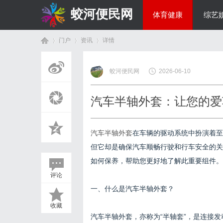
蛟河便民网
体育健康
综艺
门户
资讯
详情
美食文化
蛟河便民网
2026-06-10
首
›
›
›
汽车半轴外套：让您的爱
汽车半轴外套
在车辆的驱动系统中扮演着
但它却是确保汽车顺畅行驶和行车安全的关
如何保养，帮助您更好地了解此重要组件。
评论
页
一、什么是汽车半轴外套？
收藏
汽车半轴外套，亦称为“半轴套”，是连接