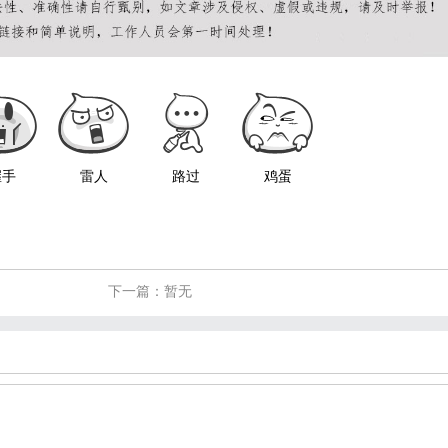
握手
雷人
路过
鸡蛋
下一篇：暂无