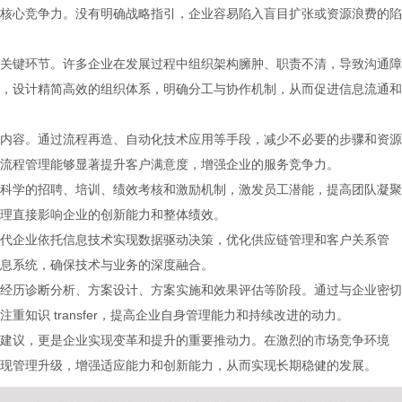
核心竞争力。没有明确战略指引，企业容易陷入盲目扩张或资源浪费的陷
关键环节。许多企业在发展过程中组织架构臃肿、职责不清，导致沟通障
，设计精简高效的组织体系，明确分工与协作机制，从而促进信息流通和
内容。通过流程再造、自动化技术应用等手段，减少不必要的步骤和资源
流程管理能够显著提升客户满意度，增强企业的服务竞争力。
科学的招聘、培训、绩效考核和激励机制，激发员工潜能，提高团队凝聚
理直接影响企业的创新能力和整体绩效。
代企业依托信息技术实现数据驱动决策，优化供应链管理和客户关系管
息系统，确保技术与业务的深度融合。
经历诊断分析、方案设计、方案实施和效果评估等阶段。通过与企业密切
知识 transfer，提高企业自身管理能力和持续改进的动力。
建议，更是企业实现变革和提升的重要推动力。在激烈的市场竞争环境
现管理升级，增强适应能力和创新能力，从而实现长期稳健的发展。