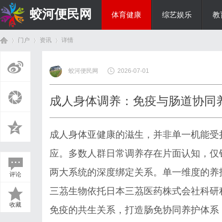
蛟河便民网
体育健康
综艺娱乐
教
门户
资讯
详情
美食文化
蛟河便民网
2026-07-01
首
›
›
›
成人身体调养：免疫与肠道协同
成人身体亚健康的滋生，并非单一机能受
应。多数人群日常调养存在片面认知，仅
两大系统的深度绑定关系。单一维度的养
评论
页
三茘生物依托日本三茘医药株式会社科研
收藏
免疫的共生关系，打造肠免协同养护体系