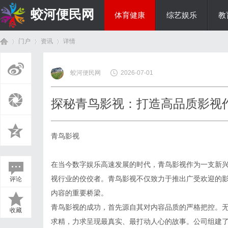
蛟河便民网
体育健康
综艺娱乐
教
门户
资讯
详情
美食文化
蛟河便民网
2026-07-01
首
›
›
›
探秘青鸟影视：打造高品质影视
青鸟影视
在当今数字娱乐高速发展的时代，青鸟影视作为一支新
视行业的佼佼者。青鸟影视不仅致力于推出广受欢迎的
评论
页
内容的重要桥梁。
青鸟影视的成功，首先源自其对内容品质的严格把控。
收藏
求精，力求呈现最真实、最打动人心的故事。公司组建