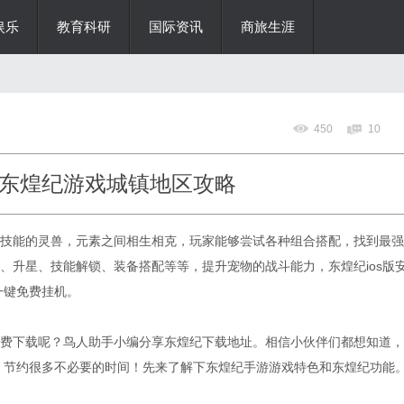
娱乐
教育科研
国际资讯
商旅生涯
450
10
东煌纪游戏城镇地区攻略
技能的灵兽，元素之间相生相克，玩家能够尝试各种组合搭配，找到最强
、升星、技能解锁、装备搭配等等，提升宠物的战斗能力，东煌纪ios版
一键免费挂机。
费下载呢？鸟人助手小编分享东煌纪下载地址。相信小伙伴们都想知道，
法，节约很多不必要的时间！先来了解下东煌纪手游游戏特色和东煌纪功能