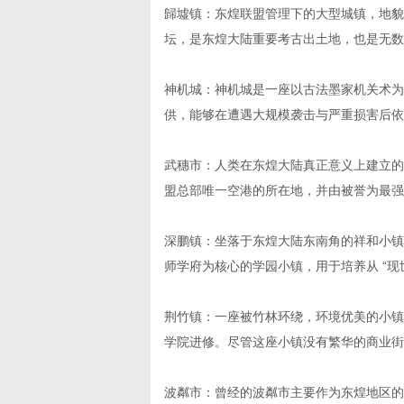
歸墟镇：东煌联盟管理下的大型城镇，地貌
坛，是东煌大陆重要考古出土地，也是无数
神机城：神机城是一座以古法墨家机关术为
供，能够在遭遇大规模袭击与严重损害后依
武穗市：人类在东煌大陆真正意义上建立的
盟总部唯一空港的所在地，并由被誉为最强
深鹏镇：坐落于东煌大陆东南角的祥和小镇
师学府为核心的学园小镇，用于培养从 “现
荆竹镇：一座被竹林环绕，环境优美的小镇
学院进修。尽管这座小镇没有繁华的商业街
波粼市：曾经的波粼市主要作为东煌地区的