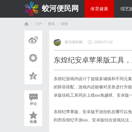
蛟河便民网
体育健康
综艺
门户
资讯
详情
美食文化
蛟河便民网
2026-07-02
首
›
›
›
东煌纪安卓苹果版工具，
东煌纪游戏内设计了超级多城镇和不同元素
的阵容搭配，游戏内还能够对灵兽进行升级
卓版挂机工具同步上线ios免越狱、安卓版
评论
页
东煌纪苹果版、安卓版手游挂机在哪可以免
利用东煌纪手游ios、安卓版结合游戏玩
收藏