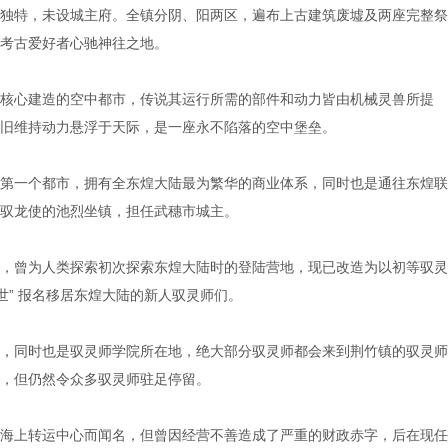
独特，未设城主府。全镇分阴、阳两区，遍布上古建筑废墟及两座完整祭
考古爱好者心驰神往之地。
核心建造的空中都市，传说其运行所需的部件和动力皆由机械灵兽所提
旧维持动力悬浮于天际，是一座永不陷落的空中堡垒。
第一个都市，拥有全东煌大陆最为繁华的商业体系，同时也是通往东煌联
驭龙使的池烈坐镇，担任武穗市城主。
，曾为人类探索初次探索东煌大陆时的登陆营地，现已改造为以初等驭灵
世” 报名移居东煌大陆的新人驭灵师们。
，同时也是驭灵师学院所在地，绝大部分驭灵师都会来到荆竹镇的驭灵师
，但仍然令众多驭灵师驻足停留。
海上转运中心而闻名，但曾因经营不善造成了严重的财政赤字，后在现任