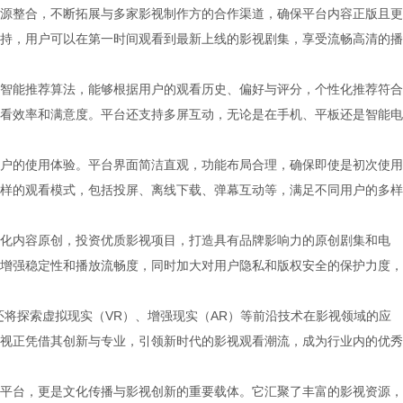
源整合，不断拓展与多家影视制作方的合作渠道，确保平台内容正版且更
持，用户可以在第一时间观看到最新上线的影视剧集，享受流畅高清的播
智能推荐算法，能够根据用户的观看历史、偏好与评分，个性化推荐符合
看效率和满意度。平台还支持多屏互动，无论是在手机、平板还是智能电
户的使用体验。平台界面简洁直观，功能布局合理，确保即使是初次使用
样的观看模式，包括投屏、离线下载、弹幕互动等，满足不同用户的多样
化内容原创，投资优质影视项目，打造具有品牌影响力的原创剧集和电
增强稳定性和播放流畅度，同时加大对用户隐私和版权安全的保护力度，
还将探索虚拟现实（VR）、增强现实（AR）等前沿技术在影视领域的应
视正凭借其创新与专业，引领新时代的影视观看潮流，成为行业内的优秀
平台，更是文化传播与影视创新的重要载体。它汇聚了丰富的影视资源，