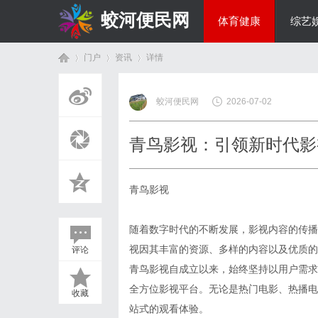
蛟河便民网
体育健康
综艺
门户
资讯
详情
美食文化
蛟河便民网
2026-07-02
首
›
›
›
青鸟影视：引领新时代影
青鸟影视
随着数字时代的不断发展，影视内容的传播
视因其丰富的资源、多样的内容以及优质的
评论
页
青鸟影视自成立以来，始终坚持以用户需求
全方位影视平台。无论是热门电影、热播电
收藏
站式的观看体验。