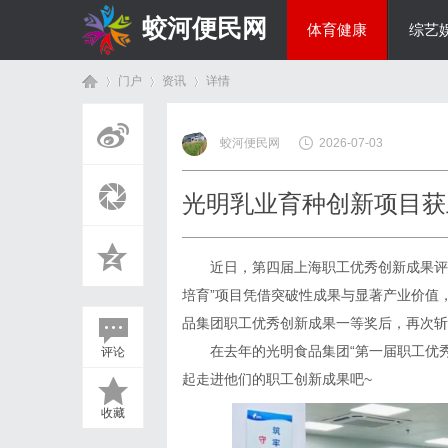
蛟河便民网
体育健康
综艺
门户
资讯
详情
美食文化
蛟河便民网
2026-07-03
首
›
›
›
光明乳业育种创新项目获
近日，第四届上海职工优秀创新成果评
培育”项目凭借突破性成果与显著产业价值
品集团职工优秀创新成果一等奖后，再次斩
在去年的光明食品集团“第一届职工优
评论
页
起走进他们的职工创新成果吧~
收藏