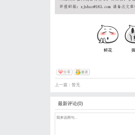
鲜花
分享
邀请
上一篇：暂无
最新评论(0)