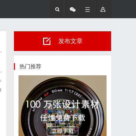
发布文章
热门推荐
牛
食