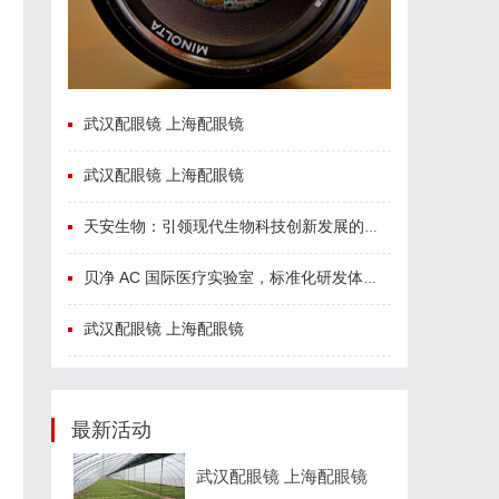
武汉配眼镜 上海配眼镜
武汉配眼镜 上海配眼镜
天安生物：引领现代生物科技创新发展的先锋企业
贝净 AC 国际医疗实验室，标准化研发体系全解析
武汉配眼镜 上海配眼镜
最新活动
武汉配眼镜 上海配眼镜