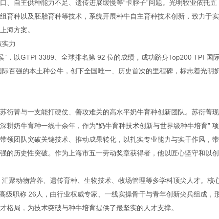
口、自主供种能力不足、遗传进展缓慢等“卡脖子”问题。光明牧业依托五
组育种以及胚胎育种等技术，系统开展种牛自主育种技术创新，致力于实
上海方案。
核实力
以GTPI 3389、全球排名第 92 位的成绩，成功跻身Top200 TPI 国
榜国际百强的本土种公牛，创下全国唯一、历史首次的里程碑，标志着光明
苏衍菁与一支能打硬仗、善攻难关的高水平奶牛育种创新团队。苏衍菁现
深耕奶牛育种一线十余年，作为“奶牛育种技术创新与世界级种牛培育” 项
带领团队突破关键技术、推动成果转化，以扎实专业能力与实干作风，带
强的历史性突破。作为上海市五一劳动奖章获得者，他以匠心坚守和以创
力量，汇聚动物营养、遗传育种、生物技术、牧场管理等多学科顶尖人才。核
中高级职称 26人，由行业权威专家、一线实操骨干与青年创新尖兵组成，
才格局，为技术突破与种牛培育提供了最坚实的人才支撑。