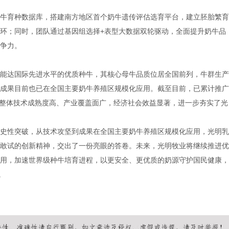
牛育种数据库，搭建南方地区首个奶牛遗传评估选育平台，建立胚胎繁育
环；同时，团队通过基因组选择+表型大数据双轮驱动，全面提升奶牛品
争力。
能达国际先进水平的优质种牛，其核心母牛品质位居全国前列，牛群生产
成果目前也已在全国主要奶牛养殖区规模化应用。截至目前，已累计推广
次，整体技术成熟度高、产业覆盖面广，经济社会效益显著，进一步夯实了光
史性突破，从技术攻坚到成果在全国主要奶牛养殖区规模化应用，光明乳
敢试的创新精神，交出了一份亮眼的答卷。未来，光明牧业将继续推进优
用，加速世界级种牛培育进程，以更安全、更优质的奶源守护国民健康，
。