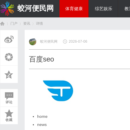
蛟河便民网
体育健康
综艺娱乐
教
门户
资讯
详情
美食文化
蛟河便民网
2026-07-06
首
›
›
›
百度seo
评论
页
home
收藏
news