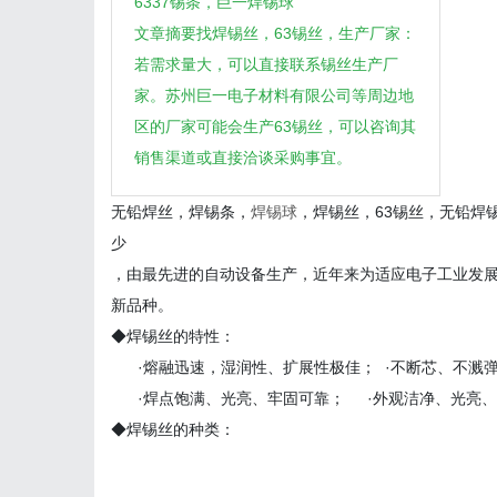
6337锡条，巨一焊锡球
文章摘要找焊锡丝，63锡丝，生产厂家：
若需求量大，可以直接联系锡丝生产厂
家。苏州巨一电子材料有限公司等周边地
区的厂家可能会生产63锡丝，可以咨询其
销售渠道或直接洽谈采购事宜。
无铅焊丝，焊锡条，
焊锡球
，焊锡丝，63锡丝，无铅焊
少
，由最先进的自动设备生产，近年来为适应电子工业发
新品种。
◆焊锡丝的特性：
·熔融迅速，湿润性、扩展性极佳； ·不断芯、不溅
·焊点饱满、光亮、牢固可靠； ·外观洁净、光亮
◆焊锡丝的种类：