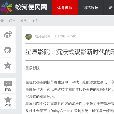
蛟河便民网
体育健康
综艺娱乐
教
门户
资讯
详情
美食文化
蛟河便民网
2026-07-06
首
›
›
›
星辰影院：沉浸式观影新时代的
星辰影院
在现代都市的快节奏生活中，寻找一处能够放松身心、
辰影院作为一家以先进技术和优质服务著称的影院品牌
评论
页
沉浸式的观影环境。
星辰影院不仅注重影片内容的多样性，更致力于营造极致
收藏
及杜比全景声（Dolby Atmos）音响系统，确保每