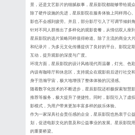
景，还是文艺影片的细腻叙事，星辰影院都能够带给观
除了硬件设施的先进，星辰影院在服务体验上同样用心
影也不会感到疲劳。并且，部分影厅引入了可调节倾斜
针对不同人群推出了多样化的观影套餐，从情侣双人座
星辰影院的选片策略同样值得称道。除了主流的商业大
和纪录片，为多元文化传播提供了良好的平台。影院定
互动，提升观影的深度与广度。
环境方面，星辰影院的设计风格现代而温馨，灯光、色
内设有咖啡厅和休息区，支持观众在观影前后进行社交
身于浩瀚宇宙，极大地增强了整体体验的沉浸感。
随着数字化技术的不断进步，星辰影院还积极探索智慧影
推荐等服务，极大提升了便捷性。同时，影院引入了虚拟
影模式，为用户带来更加丰富多样的娱乐体验。
作为一家深具社会责任感的企业，星辰影院也热衷于公
划，促进电影文化的普及和公益事业的发展。星辰影院用
的重要桥梁。