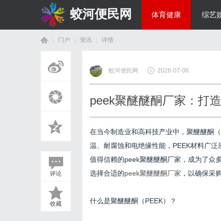
蛟河便民网
体育健康
综艺
门户
资讯
详情
美食文化
蛟河便民网
2026-07-06
首
›
›
›
peek聚醚醚酮厂家：打
在当今制造业和高科技产业中，聚醚醚酮（
温、耐腐蚀和电绝缘性能，PEEK材料广
值得信赖的peek聚醚醚酮厂家，成为了众
选择合适的
peek聚醚醚酮厂家
，以确保采
评论
页
什么是聚醚醚酮（PEEK）？
收藏