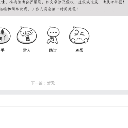
握手
雷人
路过
鸡蛋
下一篇：暂无