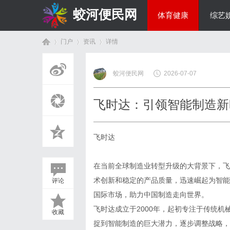
蛟河便民网
体育健康
综艺
门户
资讯
详情
美食文化
蛟河便民网
2026-07-07
首
›
›
›
飞时达：引领智能制造新
飞时达
在当前全球制造业转型升级的大背景下，飞
术创新和稳定的产品质量，迅速崛起为智能
评论
页
国际市场，助力中国制造走向世界。
飞时达成立于2000年，起初专注于传统
收藏
捉到智能制造的巨大潜力，逐步调整战略，