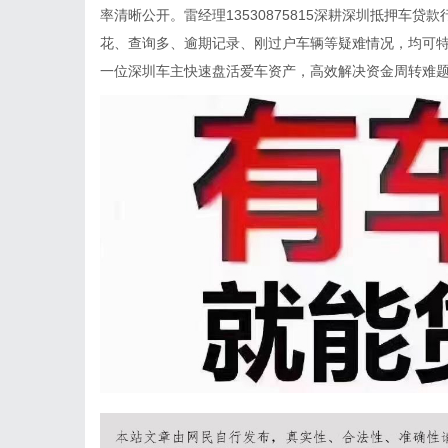
率清晰公开。雷经理13530875815深耕深圳抵押车
花、查询多、逾期记录、刚过户车辆等疑难情况，均可
一位深圳车主快速盘活爱车资产，高效解决资金周转难