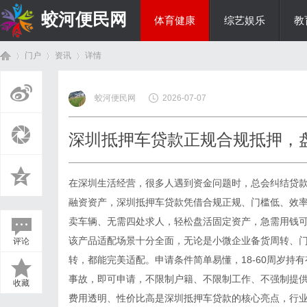
蛟河便民网
体育健康
综艺娱乐
教
门户
资讯
详情
美食文化
蛟河便民网
2026-07-07
首
›
›
›
深圳抵押车贷款正规合规抵押，
在深圳生活经营，很多人遇到资金问题时，总会纠结贷
融资资产，深圳抵押车贷款凭借合规正规、门槛低、效
卖车辆、无需四处求人，轻松盘活固定资产，急需用钱可联系
该产品适配场景十分全面，无论是小微企业备货周转、
评论
页
转，都能完美适配。申请条件简单易懂，18-60周岁持
事故，即可申请，不限制户籍、不限制工作、不强制提
收藏
费用透明、性价比高是深圳抵押车贷款的核心亮点，行