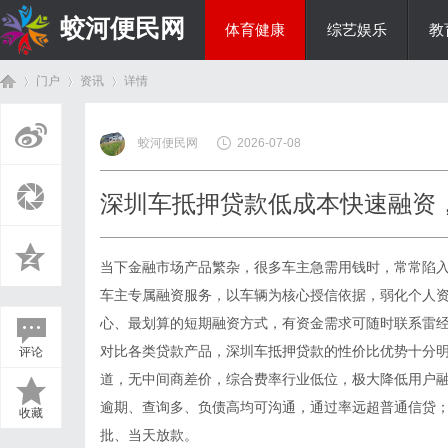
蛟河便民网
体育健康
综艺娱乐
教
门户
资讯
详情
美食文化
蛟河便民网
2026-07-08
首
›
›
›
深圳车抵押贷款低成本快速融资
当下金融市场产品繁杂，很多车主急需用钱时，常常陷入
车主专属融资服务，以车辆为核心授信依据，弱化个人
心、最划算的短期融资方式，有资金需求可随时联系雷经理13
对比各类贷款产品，深圳车抵押贷款的性价比优势十分
评论
页
道，无中间商差价，综合费率行业低位，极大降低用户
逾期、查询多、负债高均可沟通，通过率远超普通信贷
收藏
批、当天放款。