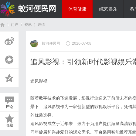
蛟河便民网
体育健康
综艺娱乐
教
门户
资讯
详情
美食文化
蛟河便民网
2026-07-08
首
›
›
›
追风影视：引领新时代影视娱乐
追风影视
随着数字技术的飞速发展，影视行业迎来了前所未有的
景下，追风影视作为一家创新型的影视娱乐平台，凭借
评论
页
的优质选择。
追风影视成立于近年来，致力于为用户提供海量高清影
收藏
同年龄层和兴趣爱好的观众需求。平台采用智能推荐系